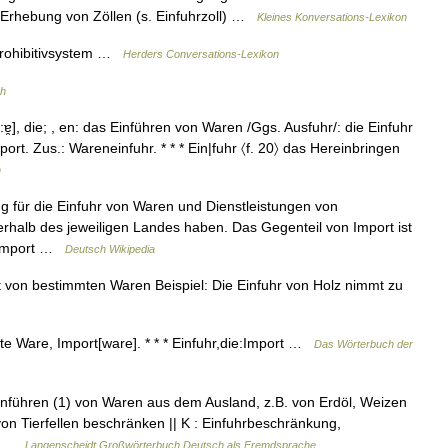
Erhebung von Zöllen (s. Einfuhrzoll) …
Kleines Konversations-Lexikon
 Prohibitivsystem …
Herders Conversations-Lexikon
ch
u:ɐ̯], die; , en: das Einführen von Waren /Ggs. Ausfuhr/: die Einfuhr
ort. Zus.: Wareneinfuhr. * * * Ein|fuhr 〈f. 20〉 das Hereinbringen
n
g für die Einfuhr von Waren und Dienstleistungen von
erhalb des jeweiligen Landes haben. Das Gegenteil von Import ist
m Import …
Deutsch Wikipedia
rt von bestimmten Waren Beispiel: Die Einfuhr von Holz nimmt zu
rte Ware, Import[ware]. * * * Einfuhr,die:Import …
Das Wörterbuch der
Einführen (1) von Waren aus dem Ausland, z.B. von Erdöl, Weizen
von Tierfellen beschränken || K : Einfuhrbeschränkung,
,… …
Langenscheidt Großwörterbuch Deutsch als Fremdsprache